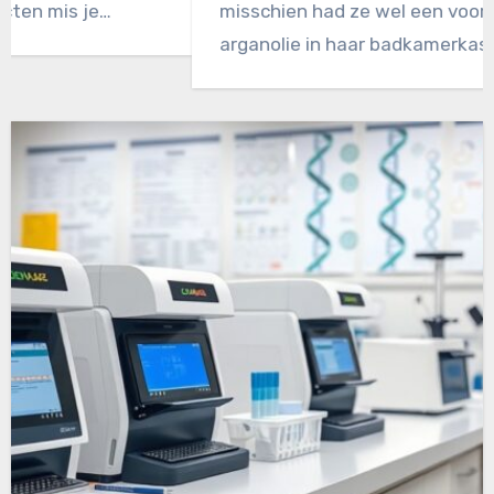
misschien had ze wel een voorraadje jojoba- of
arganolie in haar badkamerkastje…