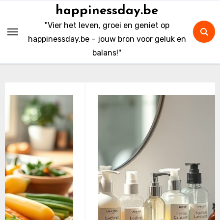
Skip
happinessday.be
to
"Vier het leven, groei en geniet op
content
happinessday.be – jouw bron voor geluk en
balans!"