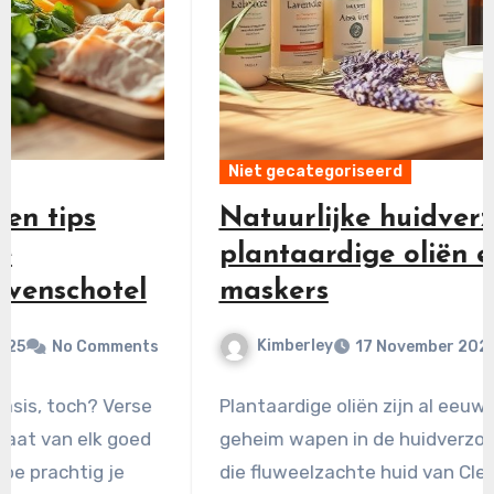
Niet gecategoriseerd
Natuurlijke huidverzorging:
plantaardige oliën en diy
maskers
Kimberley
17 November 2025
No Comments
Plantaardige oliën zijn al eeuwenlang een
geheim wapen in de huidverzorging. Denk aan
die fluweelzachte huid van Cleopatra,